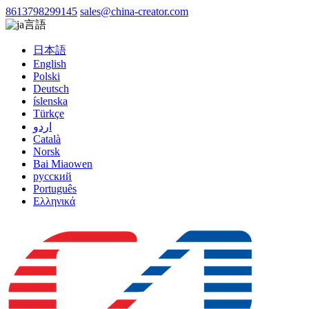
8613798299145
sales@china-creator.com
言語
日本語
English
Polski
Deutsch
íslenska
Türkçe
اردو
Català
Norsk
Bai Miaowen
русский
Português
Ελληνικά