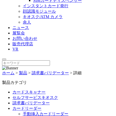
SIMカードディスペンサー
インスタントカード発行
顔認識モジュール
キオスク/ATM カメラ
余人
ニュース
展覧会
お問い合わせ
販売代理店
VR
ホーム
>
製品
>
請求書バリデーター
>
詳細
製品カテゴリ
カードスキャナー
セルフサービスキオスク
請求書バリデーター
カードリーダー
手動挿入カードリーダー