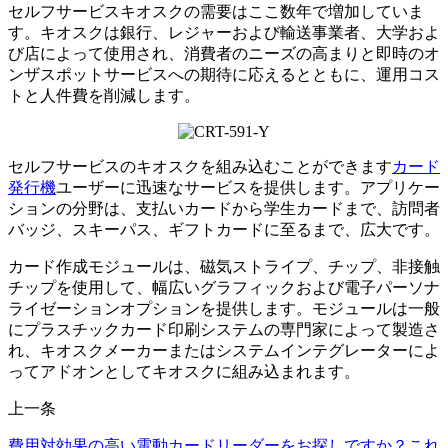
セルフサービスキオスクの需要はここ数年で増加していま
す。キオスクは銀行、レジャーおよび輸送事業者、大学およ
び店によって使用され、消費者のニーズの高まりと即時のオ
ンザスポットサービスへの期待に応えるとともに、運用コス
トと人件費を削減します。
セルフサービスのキオスクを組み込むことができます
カード
発行機
ユーザーに迅速なサービスを提供します。アプリケー
ションの分野は、支払いカードから学生カードまで、訪問者
バッジ、スキーパス、ギフトカードに至るまで、広大です。
カード作成モジュールは、磁気ストライプ、チップ、非接触
チップを使用して、幅広いグラフィックおよび電子パーソナ
ライゼーションオプションを提供します。モジュールは一般
にプラスチックカード印刷システムの専門家によって製造さ
れ、キオスクメーカーまたはシステムインテグレーターによ
ってアドオンとしてキオスクに組み込まれます。
上一条
費用対効果の高い電動カードリーダーをお探しですか？これ