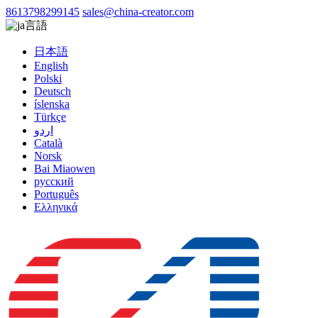
8613798299145
sales@china-creator.com
言語
日本語
English
Polski
Deutsch
íslenska
Türkçe
اردو
Català
Norsk
Bai Miaowen
русский
Português
Ελληνικά